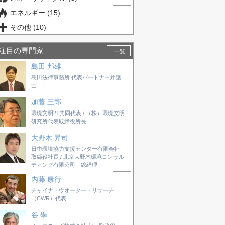
エネルギー (15)
その他 (10)
注目の専門家
一覧
島田 邦雄
島田法律事務所 代表パートナー弁護
士
加藤 三郎
環境文明21共同代表 / （株）環境文明
研究所代表取締役所長
大野木 昇司
日中環境協力支援センター有限会社
取締役社長 / 北京大野木環境コンサル
ティング有限公司 総経理
内藤 康行
チャイナ・ウオーター・リサーチ
（CWR）代表
谷 學