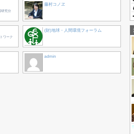
藤村コノヱ
国研究分
(財)地球・人間環境フォーラム
ットワーク
admin