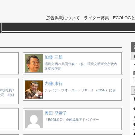
広告掲載について
ライター募集
ECOLOG
加藤 三郎
環境文明21共同代表 / （株）環境文明研究所代表
取締役所長
内藤 康行
役社長 /
チャイナ・ウオーター・リサーチ（CWR）代表
公司 総経
奥田 早希子
「ECOLOG」企画編集アドバイザー