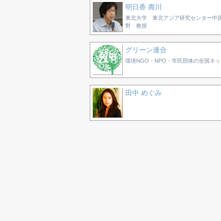
明日香 壽川
東北大学 東北アジア研究センター中
野 教授
グリーン連合
環境NGO・NPO・市民団体の全国ネ
田中 めぐみ