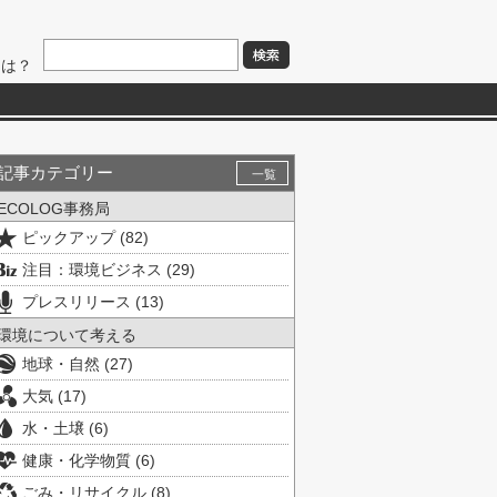
とは？
記事カテゴリー
一覧
ECOLOG事務局
ピックアップ (82)
注目：環境ビジネス (29)
プレスリリース (13)
環境について考える
地球・自然 (27)
大気 (17)
水・土壌 (6)
健康・化学物質 (6)
ごみ・リサイクル (8)