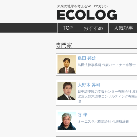
未来の地球を考えるWEBマガジン
TOP
おすすめ
人気記事
専門家
島田 邦雄
島田法律事務所 代表パートナー弁護士
大野木 昇司
日中環境協力支援センター有限会社 取締
北京大野木環境コンサルティング有限
理
谷 學
オーエスラボ株式会社 代表取締役