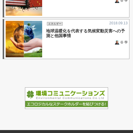
谷 學
2018.09.13
エネルギー
地球温暖化を代表する気候変動災害への予
測と他国事情
谷 學