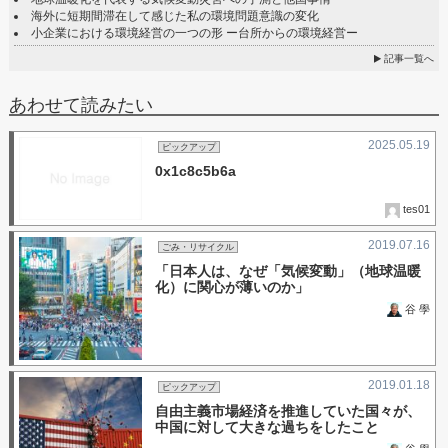
海外に短期間滞在して感じた私の環境問題意識の変化
小企業における環境経営の一つの形 ー台所からの環境経営ー
記事一覧へ
あわせて読みたい
2025.05.19
ピックアップ
0x1c8c5b6a
tes01
2019.07.16
ごみ・リサイクル
「日本人は、なぜ「気候変動」（地球温暖
化）に関心が薄いのか」
谷 學
2019.01.18
ピックアップ
自由主義市場経済を推進していた国々が、
中国に対して大きな過ちをしたこと