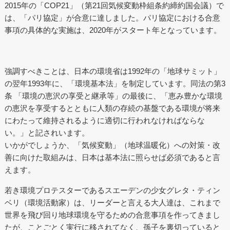
2015年の「COP21」（第21回気候変動枠組条約締約国会議）で
は、「パリ協定」が合意に達しました。パリ協定における合意
事項の具体的な実施は、2020年がスタート年となっています。
強調すべきことは、日本の環境省は1992年の「地球サミット」
の翌年1993年に、「環境基本法」を制定しています。同法の第3
条 「環境の恵沢の享受と継承等」の最後に、「恵み豊かな環境
の恵沢を享受するとともに人類の存続の基盤である環境が将来
にわたって維持されるように適切に行われなければならな
い。」と記されいます。
いかがでしょうか、「気候変動」（地球温暖化）への対策・改
善に向けた取組みは、日本は基本法に照らせば必須であると言
えます。
若き環境プロテスターであるスエーデンの少女グレタ・ティン
ベリ（環境活動家）は、リーダーと言える大人達は、これまで
世界を飛び回り地球環境を守るための合意事項を作ってきまし
たが、ことごとく実行に移されてなく、孫子を裏切っていると