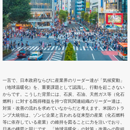
一言で、日本政府ならびに産業界のリーダー達が「気候変動」
（地球温暖化）を、重要課題として認識し、行動を起こさない
からです。こうした背景には、石炭、石油、天然ガス等（化石
燃料）に対する既得権益を持つ官民関連組織のリーダー達は、
対策・改善の流れを求めていなからだと考えます。米国のトラ
ンプ大統領は、ゾンビ企業と言われる従来型の産業（化石燃料
等に依存している産業）の維持を図ることに力を注いでおり、
日本の構図と同じです。「地球温暖化」の対策・改善への取組