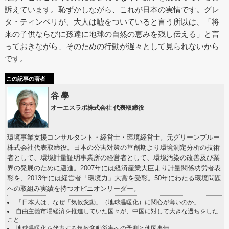
訴えています。恥ずかしながら、これが日本の実情です。グレ
タ・ティンベリが、大人は嘘をついていると言う所以は、「将
来の子供ならびに孫達に地球の自然の恵みを残し伝える」と言
っておきながら、そのための行動が遅々として見られないから
です。
この記事の著者
谷 學
オーエスラボ株式会社 代表取締役
環境事業支援コンサルタント・経営士・環境経営士。元グリーンブルー
株式会社代表取締役。日本の公害対策の草創期より環境測定分析の技術
者として、環境計量証明事業所の経営者として、環境汚染の改善及び業
界の発展のために邁進。2007年には経済産業大臣より計量関係功労者表
彰を、2013年には経営者「環境力」大賞を受彰。50年にわたる環境問題
への取組み実績を持つオピニオンリーダー。
「日本人は、なぜ「気候変動」（地球温暖化）に関心が薄いのか」
自由主義市場経済を推進していた国々が、中国に対して大きな過ちをした
こと
地球温暖化を代表する気候変動災害への予測と他国事情