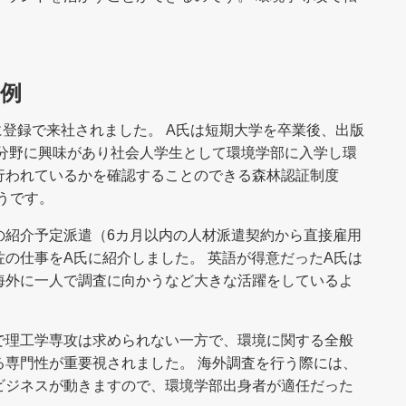
例
に登録で来社されました。 A氏は短期大学を卒業後、出版
境分野に興味があり社会人学生として環境学部に入学し環
行われているかを確認することのできる森林認証制度
うです。
の紹介予定派遣（6カ月以内の人材派遣契約から直接雇用
の仕事をA氏に紹介しました。 英語が得意だったA氏は
海外に一人で調査に向かうなど大きな活躍をしているよ
で理工学専攻は求められない一方で、環境に関する全般
る専門性が重要視されました。 海外調査を行う際には、
ビジネスが動きますので、環境学部出身者が適任だった