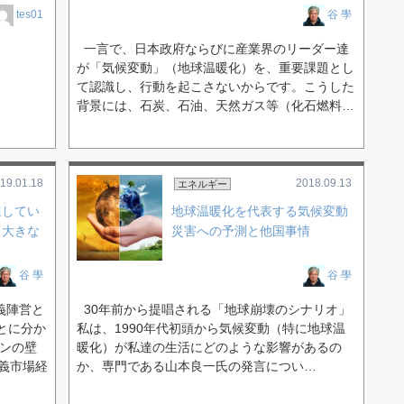
tes01
谷 學
一言で、日本政府ならびに産業界のリーダー達
が「気候変動」（地球温暖化）を、重要課題とし
て認識し、行動を起こさないからです。こうした
背景には、石炭、石油、天然ガス等（化石燃料…
19.01.18
2018.09.13
エネルギー
進してい
地球温暖化を代表する気候変動
て大きな
災害への予測と他国事情
谷 學
谷 學
義陣営と
30年前から提唱される「地球崩壊のシナリオ」
とに分か
私は、1990年代初頭から気候変動（特に地球温
リンの壁
暖化）が私達の生活にどのような影響があるの
義市場経
か、専門である山本良一氏の発言につい…