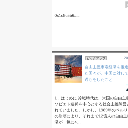
0x1c8c5b6a…
20
ピックアップ
自由主義市場経済を推
た国々が、中国に対し
過ちをしたこと
1．はじめに 冷戦時代は、米国の自由主
ソビエト連邦を中心とする社会主義陣営
れていました。しかし、1989年のベル
の崩壊により、それまで12億人の自由主
済が一気に4…