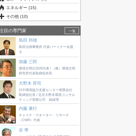
エネルギー (15)
その他 (10)
注目の専門家
一覧
島田 邦雄
島田法律事務所 代表パートナー弁護
士
加藤 三郎
環境文明21共同代表 / （株）環境文明
研究所代表取締役所長
大野木 昇司
日中環境協力支援センター有限会社
取締役社長 / 北京大野木環境コンサル
ティング有限公司 総経理
内藤 康行
チャイナ・ウオーター・リサーチ
（CWR）代表
谷 學