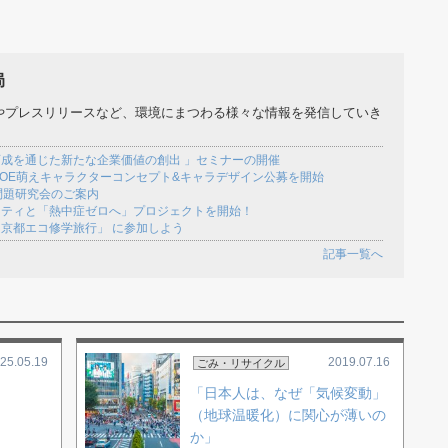
局
やプレスリリースなど、環境にまつわる様々な情報を発信していき
成を通じた新たな企業価値の創出 」セミナーの開催
OE萌えキャラクターコンセプト&キャラデザイン公募を開始
問題研究会のご案内
キティと「熱中症ゼロへ」プロジェクトを開始！
京都エコ修学旅行」 に参加しよう
記事一覧へ
25.05.19
2019.07.16
ごみ・リサイクル
「日本人は、なぜ「気候変動」
（地球温暖化）に関心が薄いの
か」