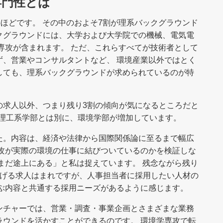
専門性とは
件ほどです。 その中のおよそ7割が理系バックグラウンド
クグラウンドには、大学および大学院での機械、電気電
専攻が含まれます。 ただ、これらすべてが技術者として
ず、営業やコンサルタントなど、 環境産業以外ではとく
しても、理系バックグラウンドが求められているのが特
の求人以外、つまり残り3割の傾向が気になるところだと
は理工系学部とは別に、環境学部が増加しています。
た。内容は、経済や法律から国際関係論に至るまで幅広
専攻が実際の環境の仕事に結びついているのかを検証しな
まだ途上にある」と私は捉えています。 残念ながら残り
あげる求人はまれですが、人事担当者に採用したい人材の
学ぶ内容と共通する採用ニーズがあるように感じます。
ンチャーでは、営業・調査・事業企画とさまざまな業務
ラウンドを活かすことができるのです。 環境学専攻で転