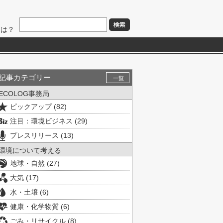
とは？
記事カテゴリー
一覧
ECOLOG事務局
ピックアップ (82)
注目：環境ビジネス (29)
プレスリリース (13)
環境について考える
地球・自然 (27)
大気 (17)
水・土壌 (6)
健康・化学物質 (6)
ごみ・リサイクル (8)