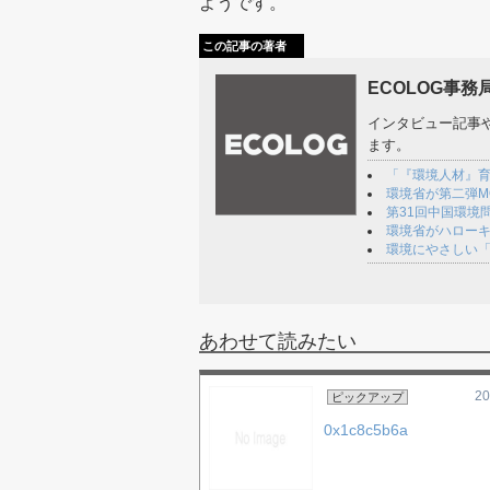
ようです。
この記事の著者
ECOLOG事務
インタビュー記事
ます。
「『環境人材』育
環境省が第二弾M
第31回中国環境
環境省がハロー
環境にやさしい「
あわせて読みたい
20
ピックアップ
0x1c8c5b6a