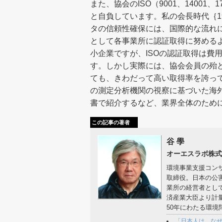
また、協会のISO（9001、1400
と自負しています。私の会長時代｛19
タの信頼性確保には、国際的な流れ
として各事業所に認証取得に努める
小企業ですが、ISOの認証取得は費
す。しかし実際には、協会会員の殆ど
ても、きわだって高い取得率を誇って
の測定分析機関の視察に基づいた海
書で紹介するなど、業界全体のため
この記事の著者
谷 學
オーエスラボ株式
環境事業支援コン
取締役。日本の公
業所の経営者として
済産業大臣より計量
50年にわたる環
「日本人は、な