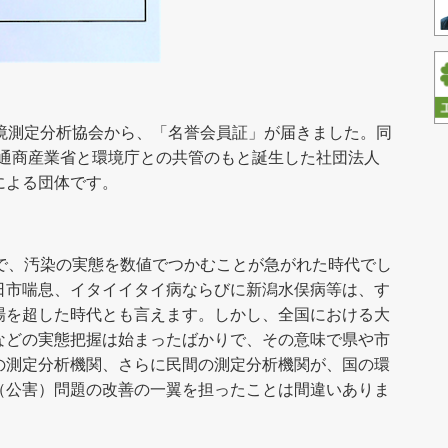
環境測定分析協会から、「名誉会員証」が届きました。同
時の通商産業省と環境庁との共管のもと誕生した社団法人
による団体です。
刻で、汚染の実態を数値でつかむことが急がれた時代でし
日市喘息、イタイイタイ病ならびに新潟水俣病等は、す
場を超した時代とも言えます。しかし、全国における大
などの実態把握は始まったばかりで、その意味で県や市
の測定分析機関、さらに民間の測定分析機関が、国の環
（公害）問題の改善の一翼を担ったことは間違いありま