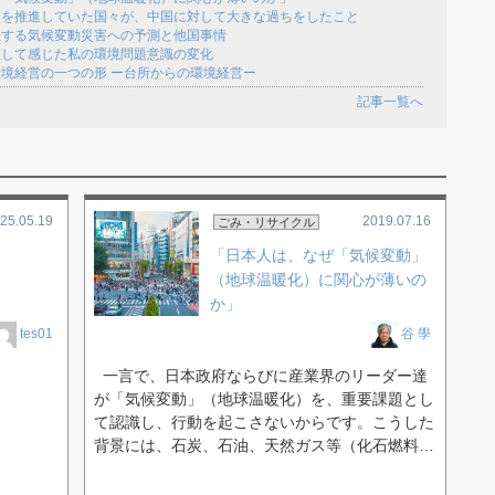
済を推進していた国々が、中国に対して大きな過ちをしたこと
表する気候変動災害への予測と他国事情
在して感じた私の環境問題意識の変化
境経営の一つの形 ー台所からの環境経営ー
記事一覧へ
25.05.19
2019.07.16
ごみ・リサイクル
「日本人は、なぜ「気候変動」
（地球温暖化）に関心が薄いの
か」
tes01
谷 學
一言で、日本政府ならびに産業界のリーダー達
が「気候変動」（地球温暖化）を、重要課題とし
て認識し、行動を起こさないからです。こうした
背景には、石炭、石油、天然ガス等（化石燃料…