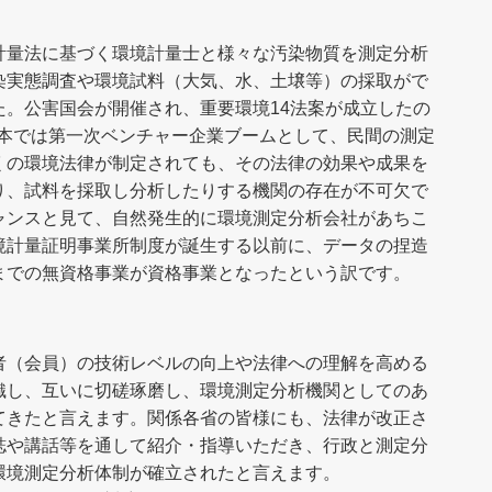
計量法に基づく環境計量士と様々な汚染物質を測定分析
染実態調査や環境試料（大気、水、土壌等）の採取がで
た。公害国会が開催され、重要環境14法案が成立したの
、日本では第一次ベンチャー企業ブームとして、民間の測定
くの環境法律が制定されても、その法律の効果や成果を
り、試料を採取し分析したりする機関の存在が不可欠で
ャンスと見て、自然発生的に環境測定分析会社があちこ
境計量証明事業所制度が誕生する以前に、データの捏造
までの無資格事業が資格事業となったという訳です。
者（会員）の技術レベルの向上や法律への理解を高める
織し、互いに切磋琢磨し、環境測定分析機関としてのあ
てきたと言えます。関係各省の皆様にも、法律が改正さ
誌や講話等を通して紹介・指導いただき、行政と測定分
環境測定分析体制が確立されたと言えます。