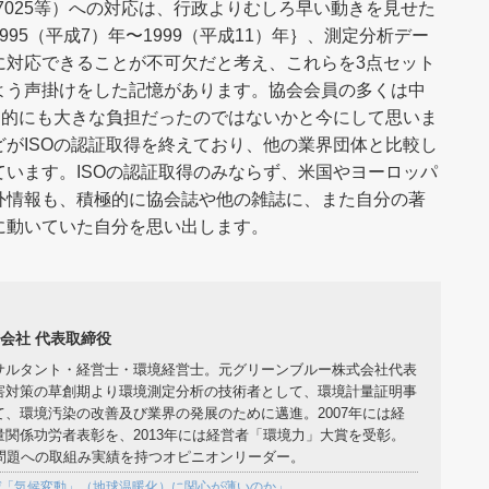
1、17025等）への対応は、行政よりむしろ早い動きを見せた
95（平成7）年〜1999（平成11）年｝、測定分析デー
に対応できることが不可欠だと考え、これらを3点セット
よう声掛けをした記憶があります。協会会員の多くは中
用的にも大きな負担だったのではないかと今にして思いま
がISOの認証取得を終えており、他の業界団体と比較し
います。ISOの認証取得のみならず、米国やヨーロッパ
外情報も、積極的に協会誌や他の雑誌に、また自分の著
に動いていた自分を思い出します。
会社 代表取締役
サルタント・経営士・環境経営士。元グリーンブルー株式会社代表
害対策の草創期より環境測定分析の技術者として、環境計量証明事
、環境汚染の改善及び業界の発展のために邁進。2007年には経
関係功労者表彰を、2013年には経営者「環境力」大賞を受彰。
境問題への取組み実績を持つオピニオンリーダー。
ぜ「気候変動」（地球温暖化）に関心が薄いのか」