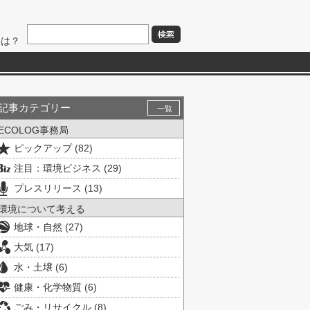
とは？
記事カテゴリー
一覧
ECOLOG事務局
ピックアップ (82)
注目：環境ビジネス (29)
プレスリリース (13)
環境について考える
地球・自然 (27)
大気 (17)
水・土壌 (6)
健康・化学物質 (6)
ごみ・リサイクル (8)