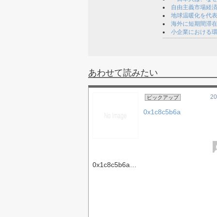
自由主義市場経
地球温暖化を代
海外に短期間滞
小企業における環
あわせて読みたい
20
ピックアップ
0x1c8c5b6a
0x1c8c5b6a…