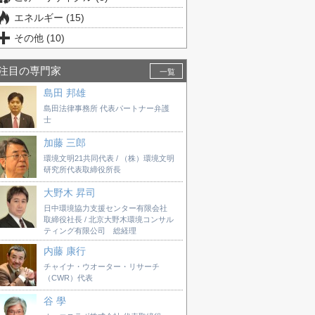
エネルギー (15)
その他 (10)
注目の専門家
一覧
島田 邦雄
島田法律事務所 代表パートナー弁護
士
加藤 三郎
環境文明21共同代表 / （株）環境文明
研究所代表取締役所長
大野木 昇司
日中環境協力支援センター有限会社
取締役社長 / 北京大野木環境コンサル
ティング有限公司 総経理
内藤 康行
チャイナ・ウオーター・リサーチ
（CWR）代表
谷 學