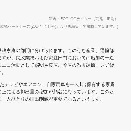
筆者：ECOLOGライター（荒尾 正剛）
環境パートナーズ(2014年４月号)」より再編集して掲載しています。)
民政家庭の部門に分けられます。このうち産業、運輸部
ますが、民政業務および家庭部門においては増加の一途
なエコ活動として照明や暖房、冷房の温度調節、レジ袋
す。
ったテレビやエアコン、自家用車を一人1台保有する家庭
向上による排出量の増加が顕著になっています。このた
る一人ひとりの排出削減が重要であるといえます。