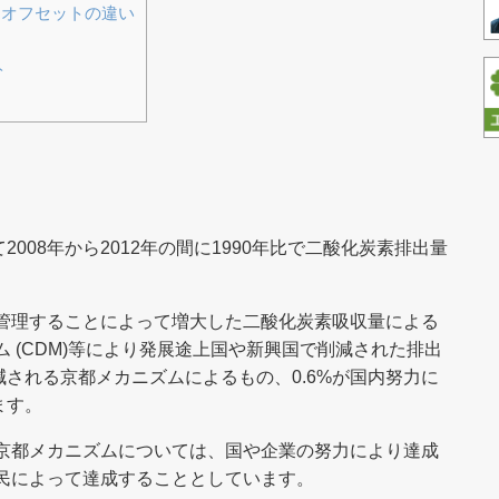
・オフセットの違い
ト
008年から2012年の間に1990年比で二酸化炭素排出量
に管理することによって増大した二酸化炭素吸収量による
ム (CDM)等により発展途上国や新興国で削減された排出
される京都メカニズムによるもの、0.6%が国内努力に
ます。
と京都メカニズムについては、国や企業の努力により達成
国民によって達成することとしています。