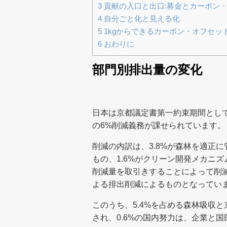
3
貢献の入口と出口:募金とカーボン
4
自分ごと化と見える化
5
1kgからできるカーボン・オフセッ
6
おわりに
部門別排出量の変化
日本は京都議定書第一約束期間として2
の6%削減義務が課せられています。
削減の内訳は、3.8%が森林を適正
もの、1.6%がクリーン開発メカニズ
削減量を取引きすることによって削減
よる排出削減によるものとなってい
このうち、5.4%を占める森林吸収
され、0.6%の国内努力は、企業と