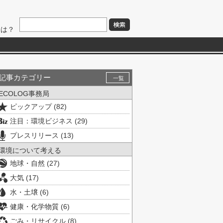
とは？
記事カテゴリー
一覧
ECOLOG事務局
ピックアップ (82)
注目：環境ビジネス (29)
プレスリリース (13)
環境について考える
地球・自然 (27)
大気 (17)
水・土壌 (6)
健康・化学物質 (6)
ごみ・リサイクル (8)