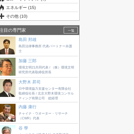
エネルギー (15)
その他 (10)
注目の専門家
一覧
島田 邦雄
島田法律事務所 代表パートナー弁護
士
加藤 三郎
環境文明21共同代表 / （株）環境文明
研究所代表取締役所長
大野木 昇司
日中環境協力支援センター有限会社
取締役社長 / 北京大野木環境コンサル
ティング有限公司 総経理
内藤 康行
チャイナ・ウオーター・リサーチ
（CWR）代表
谷 學