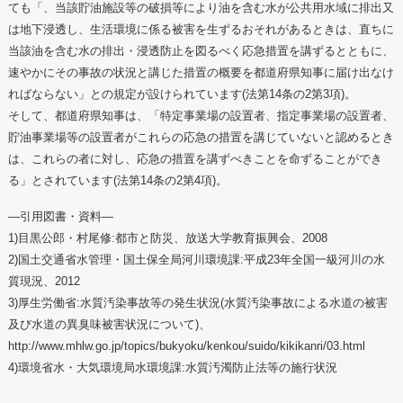
ても「、当該貯油施設等の破損等により油を含む水が公共用水域に排出又
は地下浸透し、生活環境に係る被害を生ずるおそれがあるときは、直ちに
当該油を含む水の排出・浸透防止を図るべく応急措置を講ずるとともに、
速やかにその事故の状況と講じた措置の概要を都道府県知事に届け出なけ
ればならない」との規定が設けられています(法第14条の2第3項)。
そして、都道府県知事は、「特定事業場の設置者、指定事業場の設置者、
貯油事業場等の設置者がこれらの応急の措置を講じていないと認めるとき
は、これらの者に対し、応急の措置を講ずべきことを命ずることができ
る」とされています(法第14条の2第4項)。
―引用図書・資料―
1)目黒公郎・村尾修:都市と防災、放送大学教育振興会、2008
2)国土交通省水管理・国土保全局河川環境課:平成23年全国一級河川の水
質現況、2012
3)厚生労働省:水質汚染事故等の発生状況(水質汚染事故による水道の被害
及び水道の異臭味被害状況について)、
http://www.mhlw.go.jp/topics/bukyoku/kenkou/suido/kikikanri/03.html
4)環境省水・大気環境局水環境課:水質汚濁防止法等の施行状況