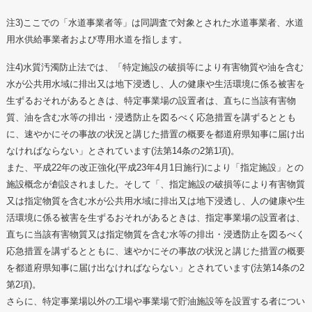
注3)ここでの「水道事業者等」は同調査で対象とされた水道事業者、水道
用水供給事業者および専用水道を指します。
注4)水質汚濁防止法では、「特定施設の破損等により有害物質や油を含む
水が公共用水域に排出又は地下浸透し、人の健康や生活環境に係る被害を
生ずるおそれがあるときは、特定事業場の設置者は、直ちに当該有害物
質、油を含む水等の排出・浸透防止を図るべく応急措置を講ずるととも
に、速やかにその事故の状況と講じた措置の概要を都道府県知事に届け出
なければならない」とされています(法第14条の2第1項)。
また、平成22年の改正強化(平成23年4月1日施行)により「指定施設」との
施設概念が創設されました。そして「、指定施設の破損等により有害物質
又は指定物質を含む水が公共用水域に排出又は地下浸透し、人の健康や生
活環境に係る被害を生ずるおそれがあるときは、指定事業場の設置者は、
直ちに当該有害物質又は指定物質を含む水等の排出・浸透防止を図るべく
応急措置を講ずるとともに、速やかにその事故の状況と講じた措置の概要
を都道府県知事に届け出なければならない」とされています(法第14条の2
第2項)。
さらに、特定事業場以外の工場や事業場で貯油施設等を設置する者につい