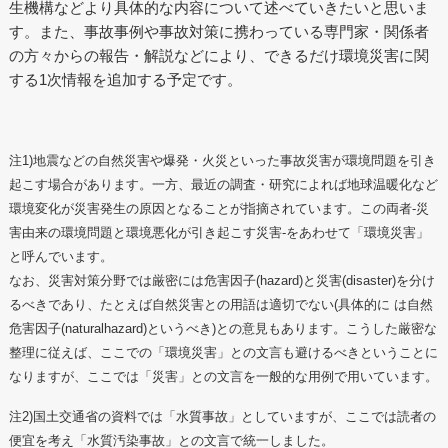
生機構などより具体的な内容について述べていきたいと思いま
す。また、事故事例や事故対策に携わっている専門家・関係者
の方々からの報告・解説などにより、できるだけ環境災害に関
する1次情報を追加する予定です。
注1)地震などの自然災害や爆発・火災といった事故災害が環境問題を引き
起こす場合があります。一方、最近の調査・研究によれば地球温暖化など
環境変化が災害発生の原因となることが指摘されています。この両者‐災
害由来の環境問題と環境悪化が引き起こす災害‐をあわせて「環境災害」
と呼んでいます。
なお、災害対策分野では厳密には危害因子(hazard)と災害(disaster)を分け
るべきであり、たとえば自然災害との用語は適切でない(具体的に は自然
危害因子(naturalhazard)というべき)との意見もあります。こうした厳密な
整理に従えば、ここでの「環境災害」との文言も避けるべきということに
なりますが、ここでは「災害」との文言を一般的な用例で用いています。
注2)国土交通省の資料では「水質事故」としていますが、ここでは読者の
便宜を考え「水質汚染事故」との文言で統一しました。