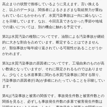
高止まりの状態で推移しているように見えます。言い換える
と、以上のデータは、関係者によるさまざまな取組努力が重ね
られているにもかかわらず、水質汚染事故は一向に減らないこ
とを示唆しています。なお、今回言及できなかった季節や地域
での違いについては、別の機会に触れる予定です。
第2は水質汚染の種類についてです。油類による汚染事故が継続
的に大きな割合を占めています。断定することはできません
が、類似事故が毎年繰り返されている可能性があることがうか
がわれます。
第3は水質汚染事故の原因者についてです。工場由来のものが高
い数値となっていますが、それに限定されるものではありませ
ん。少なくとも水道事業に関わる水質汚染事故に関する限り、
汚染事故の原因者(行為)が多岐にわたっていることを示唆してい
ます。
第4は汚染事故と被害の関係です。事故発生件数と被害件数との
関係を見ると、必ずしも事故発生件数の多寡で被害発生件数は