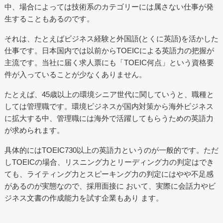
中、場合によっては技術系のカテゴリーには属さない仕事が発
生することもあるのです。
それは、たとえばビジネス経験と外国語(とくに英語)を活かした
仕事です。日本国内では以前からTOEICによる英語力の把握が
主流です。当社に届く求人票にも「TOEIC何点」という資格要
件が入っていることが少なくありません。
たとえば、45歳以上の環境シニア世代に関していうと、職種と
しては管理職です。環境ビジネスが国内対策から海外ビジネス
に拡大する中、管理職には海外で活躍してもらうための英語力
が求められます。
具体的にはTOEIC730以上の英語力というのが一般的です。ただ
しTOEICの場合、リスニング力とリーディング力の判定はでき
ても、ライティング力とスピーキング力の判定にはやや不足感
があるのが実態なので、採用面接に おいて、実際に会話力やビ
ジネス文書の作成能力を試す企業もあり ます。