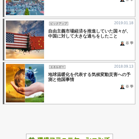
2019.01.18
ピックアップ
自由主義市場経済を推進していた国々が、
中国に対して大きな過ちをしたこと
谷 學
2018.09.13
エネルギー
地球温暖化を代表する気候変動災害への予
測と他国事情
谷 學