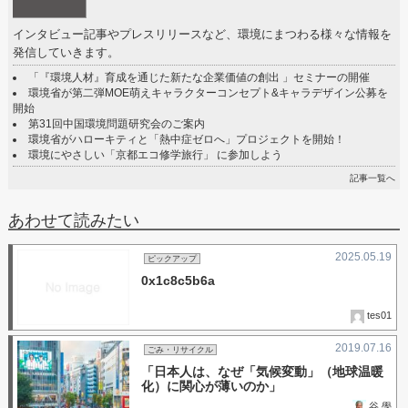
インタビュー記事やプレスリリースなど、環境にまつわる様々な情報を
発信していきます。
「『環境人材』育成を通じた新たな企業価値の創出 」セミナーの開催
環境省が第二弾MOE萌えキャラクターコンセプト&キャラデザイン公募を
開始
第31回中国環境問題研究会のご案内
環境省がハローキティと「熱中症ゼロへ」プロジェクトを開始！
環境にやさしい「京都エコ修学旅行」 に参加しよう
記事一覧へ
あわせて読みたい
2025.05.19
ピックアップ
0x1c8c5b6a
tes01
2019.07.16
ごみ・リサイクル
「日本人は、なぜ「気候変動」（地球温暖
化）に関心が薄いのか」
谷 學