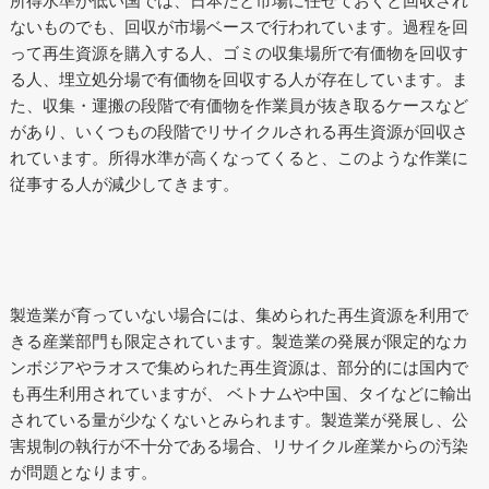
所得水準が低い国では、日本だと市場に任せておくと回収され
ないものでも、回収が市場ベースで行われています。過程を回
って再生資源を購入する人、ゴミの収集場所で有価物を回収す
る人、埋立処分場で有価物を回収する人が存在しています。ま
た、収集・運搬の段階で有価物を作業員が抜き取るケースなど
があり、いくつもの段階でリサイクルされる再生資源が回収さ
れています。所得水準が高くなってくると、このような作業に
従事する人が減少してきます。
製造業が育っていない場合には、集められた再生資源を利用で
きる産業部門も限定されています。製造業の発展が限定的なカ
ンボジアやラオスで集められた再生資源は、部分的には国内で
も再生利用されていますが、 ベトナムや中国、タイなどに輸出
されている量が少なくないとみられます。製造業が発展し、公
害規制の執行が不十分である場合、リサイクル産業からの汚染
が問題となります。