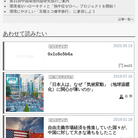
第31回中国環境問題研究会のご案内
環境省がハローキティと「熱中症ゼロへ」プロジェクトを開始！
環境にやさしい「京都エコ修学旅行」 に参加しよう
記事一覧へ
あわせて読みたい
2025.05.19
ピックアップ
0x1c8c5b6a
tes01
2019.07.16
ごみ・リサイクル
「日本人は、なぜ「気候変動」（地球温暖
化）に関心が薄いのか」
谷 學
2019.01.18
ピックアップ
自由主義市場経済を推進していた国々が、
中国に対して大きな過ちをしたこと