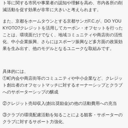
ト等に関する市民や事業者の認知や理解を高め、市内各所の削
減活動を促す効果が非常に大きいと考えられます。
また、京都をホームタウンとする京都サンガF.C.が、DO YOU
KYOTO?クレジットを活用してカーボン・オフセットを行った
ことは、環境面だけでなく、地域コミュニティや商店街の活性
化、中小企業振興、さらにはスポーツ振興など多方面の政策効
果を生み出す、他のモデルとなるユニークな取組みです。
具体的には、
①町内会や商店街等のコミュニティや中小企業など、クレジッ
ト創出者のオフセットマッチに対するオーナーシップとクラブ
へのサポーターシップの醸成
②クレジット売却収入(創出奨励金)の他の活動費用への充当
③クラブの環境配慮活動を知ることによる観客・サポーターの
クラブに対するサポート力強化、