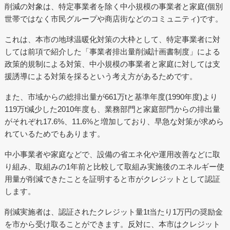
削減の対象は、特定事業者を除く中小規模の事業者と家庭(個別
世帯ではなく市民グループや商店街などのコミュニティ)です。
これは、本市の地球温暖化対策の大枠として、特定事業者に対
しては前項で紹介した「事業者排出量削減計画書制度」による
政策的規制による対策、中小規模の事業者と家庭に対しては支
援誘導による対策を採るという考え方があるためです。
また、市域からの総排出量が661万tと基準年度(1990年度)より
119万t減少した2010年度も、業務部門と家庭部門からの排出量
がそれぞれ17.6%、11.6%と増加しており、早急な対策が求めら
れているためでもあります。
中小事業者や家庭などで、設備の省エネ化や運用改善などに取
り組み、取組みの1年前と比較して取組み実施後のエネルギー使
用量が削減できたことを証明すると市がクレジットとして認証
します。
削減実施者は、認証されたクレジット量1t当たり1万円の奨励金
を市から受け取ることができます。反対に、本市はクレジット