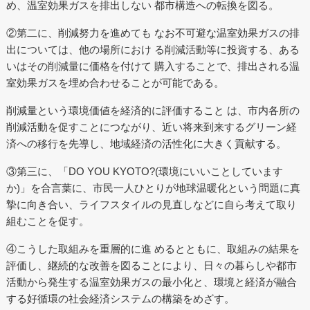
め、温室効果ガスを排出しない 都市構造への転換を図る。
②第二に、削減努力を進めても なお不可避な温室効果ガスの排
出については、他の場所におけ る削減活動等に投資する、ある
いはその削減量に価格を付けて 購入することで、排出される温
室効果ガスを埋め合わせることが可能である。
削減量という環境価値を経済的に評価すること は、市内各所の
削減活動を促すことにつながり、近い将来到来するグリーン経
済への移行を先導し、地域経済の活性化に大きく貢献する。
③第三に、「DO YOU KYOTO?(環境にいいことしています
か)」を合言葉に、市民一人ひとりが地球温暖化という問題に真
摯に向き合い、ライフスタイルの見直しなどに自ら考えて取り
組むことを促す。
④こうした取組みを重層的に進 めるとともに、取組みの結果を
評価し、継続的な改善を図ることにより、日々の暮らしや都市
活動から発生する温室効果ガスの最小化と、環境と経済が融合
する好循環の社会経済システムの構築をめざす。