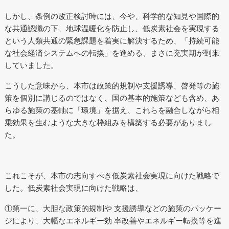
しかし、条例の改正検討時には、今や、科学的な知見や国際的
な共通認識の下、地球温暖化を防止し、低炭素社会を実現する
という人類共通の緊急課題を着実に解決するため、「持続可能
な社会経済システムへの転換」を進める、まさに充実期が到来
していました。
こうした意味から、本市は政策的規制や支援誘導、啓発等の施
策を個別に講じるのではなく、国の基本的施策なども含め、あ
らゆる施策の基軸に「環境」を据え、これらを融合しながら相
乗効果を生むような大きな枠組みを構築する必要がありまし
た。
これこそが、本市の志向すべき低炭素社会実現に向けた戦略で
した。低炭素社会実現に向けた戦略は、
①第一に、大胆な政策的規制や 支援誘導などの施策のパッケー
ジにより、大幅なエネルギー効 率改善やエネルギー転換等を進