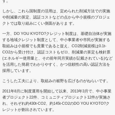
す。
しかし、これら国制度の活用は、定められた削減方法での実施
や削減量の算定、認証コストなどの点から中小規模のプロジェ
クトでは取り組みにくい側面がありま す。
一方、DO YOU KYOTO?クレジット制度は、基礎自治体が実施
する地域クレジット制度として、中小事業者や市民が実施する
取組みは小規模でも貴重であると捉え、CO2削減規模は0.1t-
CO2から受け付け、認証コストもゼロ、削減量の算定も検針票
(エネルギー使用量と、その前年同月実績が記載されている)など
を活用した簡易でわかりやすく、かつ信頼性の高い認証方法を
採用しています。
こうした工夫により、取組みの裾野を広げるのがねらいです。
2011年8月に制度運用を開始して以来、2013年3月で、中小事業
者プロジェクト22件、コミュニティプロジェクト12件が実施さ
れ、それぞれ約430t-CO2、約145t-CO2のDO YOU KYOTO?ク
レジットが創出されています。