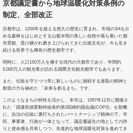
京都議定書から地球温暖化対策条例の
制定、全部改正
京都市は、1200年を超える悠久の歴史に育まれ、市域の3/4を占
める森林をはじめとする山紫水明の美しい自然や落ち着いた都
市景観、受け継がれ磨き上げられてきた伝統文化が、今も生き
続ける世界でも稀有の歴史都市です。
同時に、人口150万人を擁する現代の大都市であり、年間約
5,000万人の観光客が訪れる国際文化観光都市でもあります。
また、伝統を守りつつ常に新しいものに挑戦する進取の精神と
創造の力を秘めた 「未来を創るまち」です。
このようなまちの特性を活かし、本市は、1997年12月に開催さ
れた「国連気候変動枠組条約第3回締約国会議(COP3)」を契機
に、自治の伝統に裏打ちされたパートナーシップ精神の下、市
民、事業者、行政が一体となって、議定書誕生の地としての誇
りと使命感を共有しつつ、先進的な地球温暖化対策を進めてき