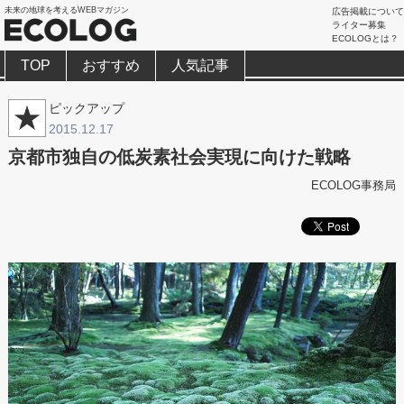
未来の地球を考えるWEBマガジン
広告掲載について
ライター募集
ECOLOGとは？
TOP
おすすめ
人気記事
ピックアップ
2015.12.17
京都市独自の低炭素社会実現に向けた戦略
ECOLOG事務局