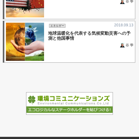
谷 學
2018.09.13
エネルギー
地球温暖化を代表する気候変動災害への予
測と他国事情
谷 學