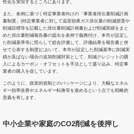
性化を実現するところにあります。
また、条例に基づく特定事業者向けの「事業者排出量削減計画
書制度」(特定事業者に対して温室効果ガス排出量の削減措置や
削減目標等を記載した排出量削減計画書および削減実績をまと
めた排出量削減報告書の提出を条例で義務付け、本市が設定し
た削減基準等に照らして総合評価して、評価結果を報告書と併
せて公表する制度)において、本市が設定した削減基準に削減実
績が及ばない場合の追加削減対策として、削減クレジットの購
入によるカーボン・オフセットを手法として盛り込み、特定事
業者の購入を促しています。
このように、政策的規制とのパッケージにより、大幅なエネル
ギー効率改善やエネルギー転換等を進めるという点でも戦略的
意義を有します。
中小企業や家庭のCO2削減を後押し