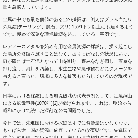
量も急拡大しています。
金属の中でも最も価値のある金の採掘は、例えばグラム当たり
の尾鉱(テーリング、廃石、ズリ)
[1]
が1トン以上にも達するよう
です。極めて深刻な環境破壊を起こしている一事例です。
レアアースメタルを始め有用な金属資源の採鉱は、掘り起こし
た場所の修復を施すことはなく、掘りっぱなしの状況にあり、
雨が降れば土石流となって山を削り、森林をなぎ倒し、家屋を
押し流し、河川を汚染し、水生生物や農作物などにダメージを
与えると言った、環境に多大な被害もたらしているのが現状で
す。
日本における採鉱による環境破壊の代表事例として、足尾銅山
による鉱毒事件(1878年)
[2]
が挙げられます。これは、明治から
昭和にかけて続いた深刻な公害問題でした。
今日では、先進国における採鉱はすでに資源量は少なくなり、
もっぱら途上国の資源に依存しているのが実態です。先進国で
生産活動を続けている鉱山は、厳しい環境規制の監視のもとで