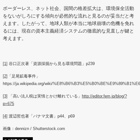
ボーダーレス、ネット社会、国間の格差拡大は、環境保全活動
をないがしろにする傾向が必然的な流れと見るのが妥当だと考
えます。したがって、地球人類が本当に地球崩壊の危機を免れ
るには、現在の資本主義経済システムの徹底的な見直しが鍵と
考えます。
[1]
谷口正次著「資源採掘から見る環境問題」p239
[2]
「足尾鉱毒事件」
https://ja.wikipedia.org/wiki/%E8%B6%B3%E5%B0%BE%E9%89%
[3]
「高い法人税は実情とかけ離れている」
http://editor.fem.jp/blog/?
p=675
[4]
渡辺哲也著「パナマ文書」p44、p69
画像：dennizn / Shutterstock.com