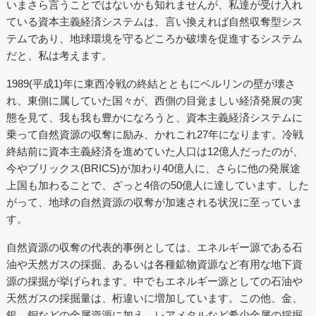
いまさら言うことではないかも知れませんが、私達が受け入れ
ている資本主義経済システムは、言い換えれば自然収奪型シス
テムであり、地球環境を守るどころか破壊を促進するシステム
だと、私は考えます。
1989(平成1)年に東西冷戦の終結とともにベルリンの壁が壊さ
れ、東側に属していた国々が、西側の目覚ましい経済発展の実
態を見て、我も我も豊かになろうと、資本主義経済システムに
乗って自然資源の収奪に励み、かれこれ27年になります。冷戦
終結前に資本主義経済を進めていた人口は12億人だったのが、
今やブリックス(BRICS)が加わり40億人に、さらに他の発展途
上国も加わることで、ざっと4倍の50億人に達しています。した
がって、地球の自然資源の収奪が加速される状況に至っていま
す。
自然資源の収奪の代表的事例としては、エネルギー源である石
油や天然ガスの採掘、あるいは各種鉱物資源など有用な地下資
源の採掘が挙げられます。中でもエネルギー源としての石油や
天然ガスの採掘量は、桁違いに増加しています。この他、金、
銀、銅などの金属資源に加え、レアメタルなど希少金属の採掘