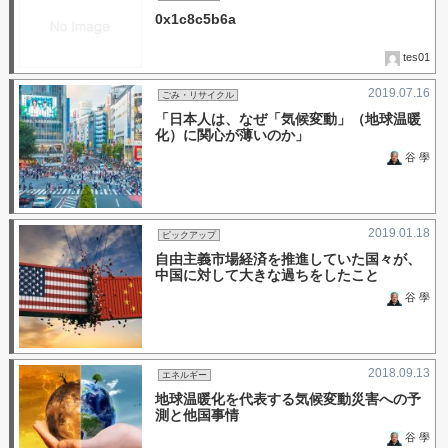
0x1c8c5b6a
tes01
2019.07.16
ごみ・リサイクル
「日本人は、なぜ「気候変動」（地球温暖
化）に関心が薄いのか」
谷 學
2019.01.18
ピックアップ
自由主義市場経済を推進していた国々が、
中国に対して大きな過ちをしたこと
谷 學
2018.09.13
エネルギー
地球温暖化を代表する気候変動災害への予
測と他国事情
谷 學