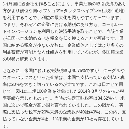
ン(外国に親会社を作ること)により、事業活動の取引決済のあり
方がより優位な国(オフショア≒タックスヘイブン≒租税回避地)
を利用することで、利益の最大化を図りやすくなっています。
つまり、それぞれの企業における納税のあり方も、コーポレー
トインバージョンを利用した決済手法を取ることで、当該企業
が母国へ本来納めるべき税金を低く抑えることが可能です。母
国に納める税金が少ないが故に、企業総体としてはより多くの
利益蓄積が可能となる仕組みを利用しているのが、多国籍企業
の現状と解釈できます。
ちなみに、米国における実効税率は40.75%ですが、グーグルや
スターバックスといった企業は、米国で支払っている支払い 税
率は20%を大きく切っているのが実情です。これは日本とて同
じで、図-1に上場100企業を対象にした2014年3月期の支払い税
率実績を示したものです。当時の法定正味税率は34.62%で、米
国に次いで税金が高い国と言われていました。この図から、実
際に支払った税率が20%未満の企業数が40社(40%)、この内、支
払っていない企業が4社、1%未満の企業が10社も存在していま
す。