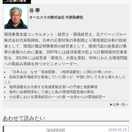
この記事の著者
谷 學
オーエスラボ株式会社 代表取締役
環境事業支援コンサルタント・経営士・環境経営士。元グリーンブルー
株式会社代表取締役。日本の公害対策の草創期より環境測定分析の技術
者として、環境計量証明事業所の経営者として、環境汚染の改善及び業
界の発展のために邁進。2007年には経済産業大臣より計量関係功労者表
彰を、2013年には経営者「環境力」大賞を受彰。50年にわたる環境問題
への取組み実績を持つオピニオンリーダー。
「日本人は、なぜ「気候変動」（地球温暖化）に関心が薄いのか」
自由主義市場経済を推進していた国々が、中国に対して大きな過ちをした
こと
地球温暖化を代表する気候変動災害への予測と他国事情
海外に短期間滞在して感じた私の環境問題意識の変化
小企業における環境経営の一つの形 ー台所からの環境経営ー
記事一覧へ
あわせて読みたい
2025.05.19
ピックアップ