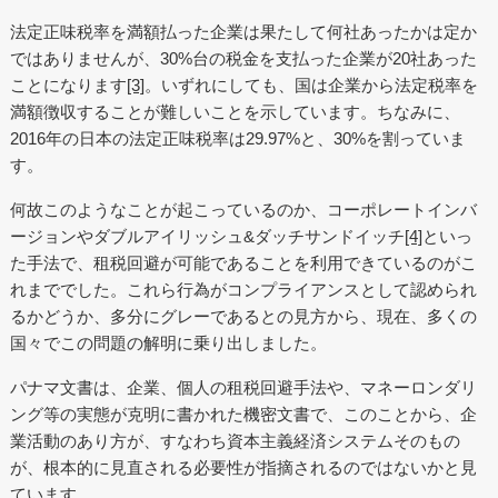
法定正味税率を満額払った企業は果たして何社あったかは定か
ではありませんが、30%台の税金を支払った企業が20社あった
ことになります
[3]
。いずれにしても、国は企業から法定税率を
満額徴収することが難しいことを示しています。ちなみに、
2016年の日本の法定正味税率は29.97%と、30%を割っていま
す。
何故このようなことが起こっているのか、コーポレートインバ
ージョンやダブルアイリッシュ&ダッチサンドイッチ
[4]
といっ
た手法で、租税回避が可能であることを利用できているのがこ
れまででした。これら行為がコンプライアンスとして認められ
るかどうか、多分にグレーであるとの見方から、現在、多くの
国々でこの問題の解明に乗り出しました。
パナマ文書は、企業、個人の租税回避手法や、マネーロンダリ
ング等の実態が克明に書かれた機密文書で、このことから、企
業活動のあり方が、すなわち資本主義経済システムそのもの
が、根本的に見直される必要性が指摘されるのではないかと見
ています。