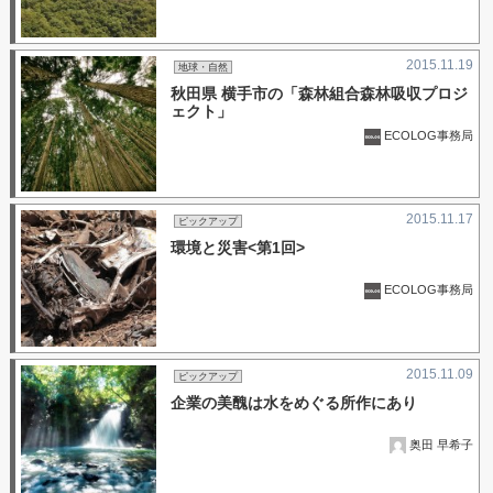
2015.11.19
地球・自然
秋田県 横手市の「森林組合森林吸収プロジ
ェクト」
ECOLOG事務局
2015.11.17
ピックアップ
環境と災害<第1回>
ECOLOG事務局
2015.11.09
ピックアップ
企業の美醜は水をめぐる所作にあり
奥田 早希子