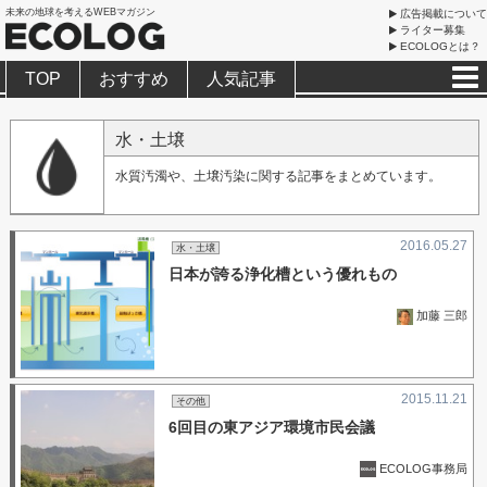
未来の地球を考えるWEBマガジン
広告掲載について
ライター募集
ECOLOGとは？
TOP
おすすめ
人気記事
水・土壌
水質汚濁や、土壌汚染に関する記事をまとめています。
2016.05.27
水・土壌
日本が誇る浄化槽という優れもの
加藤 三郎
2015.11.21
その他
6回目の東アジア環境市民会議
ECOLOG事務局