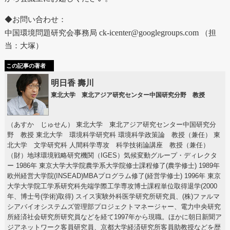
◆お問い合わせ：
中国環境問題研究会事務局
ck-icenter@googlegroups.com
（担
当：大塚）
この記事の著者
明日香 壽川
東北大学 東北アジア研究センター中国研究分野 教授
（あすか じゅせん） 東北大学 東北アジア研究センター中国研究分
野 教授 東北大学 環境科学研究科 環境科学政策論 教授（兼任） 東
北大学 文学研究科 人間科学専攻 科学技術論講座 教授（兼任）
（財）地球環境戦略研究機関（IGES）気候変動グループ・ディレクタ
ー 1986年 東京大学大学院農学系大学院修士課程修了(農学修士) 1989年
欧州経営大学院(INSEAD)MBAプログラム修了(経営学修士) 1996年 東京
大学大学院工学系研究科先端学際工学専攻博士課程単位取得退学(2000
年、博士号(学術)取得) スイス実験外科医学研究所研究員、(株)ファルマ
シアバイオシステムズ管理部プロジェクトマネージャー、電力中央研究
所経済社会研究所研究員などを経て1997年から現職。ほかに朝日新聞ア
ジアネットワーク客員研究員、京都大学経済研究所客員助教授などを歴