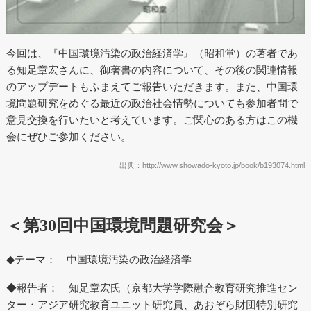
今回は、『中国環境汚染の政治経済学』（昭和堂）の著者であ
る知足章宏さんに、御著書の内容について、その後の関連情報
のアップデートもふまえてご報告いただきます。また、中国環
境問題研究をめぐる最近の政治社会情勢についても参加者間で
意見交換を行いたいと考えています。ご関心のある方はこの機
会にぜひご参加ください。
出典：http://www.showado-kyoto.jp/book/b193074.html
＜第
回中国環境問題研究会＞
30
◆
テーマ： 中国環境汚染の政治経済学
◆報告者： 知足章宏氏（京都大学学際融合教育研究推進セン
ター・アジア研究教育ユニット研究員、あおぞら財団特別研究