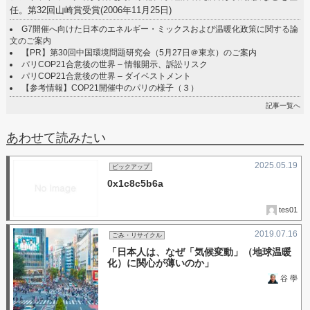
任。第32回山崎賞受賞(2006年11月25日)
G7開催へ向けた日本のエネルギー・ミックスおよび温暖化政策に関する論
文のご案内
【PR】第30回中国環境問題研究会（5月27日＠東京）のご案内
パリCOP21合意後の世界 – 情報開示、訴訟リスク
パリCOP21合意後の世界 – ダイベストメント
【参考情報】COP21開催中のパリの様子（３）
記事一覧へ
あわせて読みたい
2025.05.19
ピックアップ
0x1c8c5b6a
tes01
2019.07.16
ごみ・リサイクル
「日本人は、なぜ「気候変動」（地球温暖
化）に関心が薄いのか」
谷 學