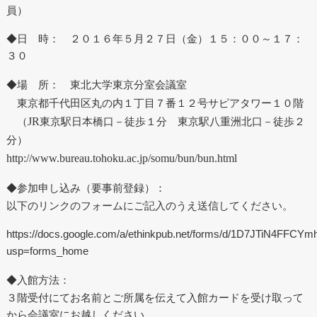
員）
◆日 時： ２０１６年５月２７日（金）１５：００～１７：
３０
◆場 所： 東北大学東京分室会議室
東京都千代田区丸の内１丁目７番１２号サピアタワー１０階
（
JR
東京駅日本橋口－徒歩１分 東京駅八重洲北口－徒歩２
分）
http://www.bureau.tohoku.ac.jp/somu/bun/bun.html
◆参加申し込み（要事前登録）：
以下のリンクのフォームにご記入のうえ送信してください。
https://docs.google.com/a/ethinkpub.net/forms/d/1D7JTiN4FFCY
usp=forms_home
◆入館方法：
３階受付にてお名前とご所属を伝えて入館カードを受け取って
から会議室にお越しください。