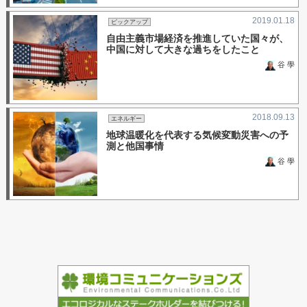
2019.01.18
ピックアップ
自由主義市場経済を推進していた国々が、
中国に対して大きな過ちをしたこと
谷 學
2018.09.13
エネルギー
地球温暖化を代表する気候変動災害への予
測と他国事情
谷 學