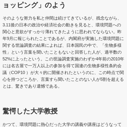
ョッピング」のよう
そのような努力を私と仲間は続けてきているが、残念ながら、
3.11後の日本の政治や経済社会の動きを見ると、環境問題への
関心と意欲がすっかり薄れてきたように思われてならない。昨
年9月に報じられたことであるが、内閣府が実施した環境問題に
関する世論調査の結果によれば、日本国民の中で、「生物多様
性」という言葉を聞いたこともないと回答した人が、過半数の
52%に上ったという。この世論調査実施のわずか4年前の2010年
には名古屋で一万人以上の参加を得て国連の生物多様性条約会
議（COP10 ）が大々的に開催されたというのに、この時点で関
心を持つどころか、言葉すら聞いたことのない人が5割を超える
とは、驚きであり遺憾である。
驚愕した大学教授
かつて、環境問題に熱心だった大学の講義や講座はどうなって