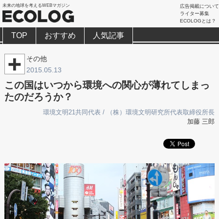
未来の地球を考えるWEBマガジン
広告掲載について
ライター募集
ECOLOGとは？
TOP
おすすめ
人気記事
その他
2015.05.13
この国はいつから環境への関心が薄れてしまっ
たのだろうか？
環境文明21共同代表 / （株）環境文明研究所代表取締役所長
加藤 三郎