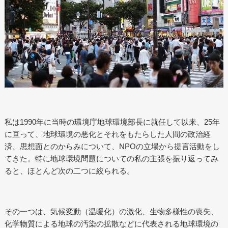
私は1990年に当時の環境庁地球環境部長に就任して以来、25年
に亘って、地球環境の悪化とそれをもたらした人間の政治経
済、思想面とのからみについて、NPOの立場から提言活動をし
てきた。特に地球環境問題についての私の主張を振り返ってみ
ると、ほとんど次の二つに絞られる。
その一つは、気候変動（温暖化）の激化、生物多様性の喪失、
化学物質による地球の汚染の拡散などに代表される地球環境の