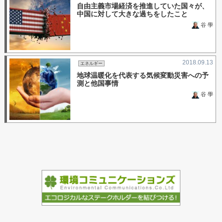
自由主義市場経済を推進していた国々が、
中国に対して大きな過ちをしたこと
谷 學
2018.09.13
エネルギー
地球温暖化を代表する気候変動災害への予
測と他国事情
谷 學