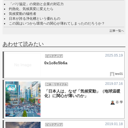
「パリ協定」の発効と企業の対応力
灼熱化、気候異変に変えたら
気候変動の犠牲者
日本が誇る浄化槽という優れもの
この国はいつから環境への関心が薄れてしまったのだろうか？
記事一覧へ
あわせて読みたい
2025.05.19
ピックアップ
0x1c8c5b6a
tes01
2019.07.16
ごみ・リサイクル
「日本人は、なぜ「気候変動」（地球温暖
化）に関心が薄いのか」
谷 學
2019.01.18
ピックアップ