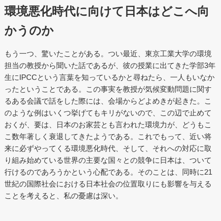
環境悪化時代に向けて日本はどこへ向
かうのか
もう一つ、驚いたことがある。つい最近、東京工業大学の環境
担当の教授から聞いた話であるが、彼の授業に出てきた学部3年
生にIPCCという言葉を知っているかと尋ねたら、一人もいなか
ったということである。この事実を教授が気候変動問題に関す
るある会議で話をした際には、会場からどよめきが起きた。こ
のような例はいくつ挙げてもキリがないので、この辺で止めて
おくが、要は、日本のお家芸とも言われた環境力が、どうもこ
こ数年著しく衰退してきたようである。これでもって、近い将
来に必ずやってくる環境悪化時代、そして、それへの対応に取
り組み始めている世界の主要な国々との競争に日本は、ついて
行けるのであろうかという心配である。そのことは、同時に21
世紀の国際社会における日本社会の位置取りにも影響を与える
ことを考えると、私の憂慮は深い。