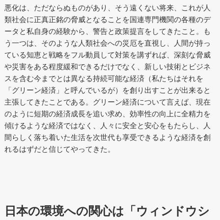
悪化は、ただならぬものがあり、そう遠くない将来、これが人
類社会に正真正銘の脅威となることを国連専門機関の各種のデ
ータと私自身の経験から、警告と政策提言をしてきたこと。も
う一つは、そのような人類社会への災厄を直視し、人間が持っ
ている知恵と戦略をフル動員して対策を講ずれば、深刻な脅威
や災害をある程度緩和できるだけでなく、新しい技術とビジネ
スを含む今までとは異なる持続可能な経済（私たちはそれを
「グリーン経済」と呼んでいるが）を創り出すことが出来ると
主張してきたことである。グリーン経済について言えば、現在
のように短期の経済成長を追い求め、効率性の向上に全精力を
傾けるような経済ではなく、人々に安全と安心をもたらし、人
間らしく落ち着いた生活を次世代も享受できるような経済を創
れるはずだと信じてやってきた。
日本の環境への関心は「ウィンドウシ