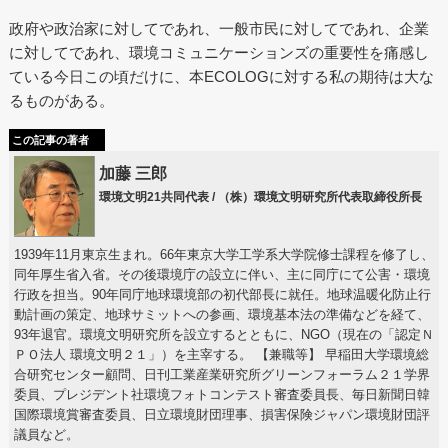
政府や政治家に対してであれ、一般市民に対してであれ、企業
に対してであれ、環境コミュニケーションズの重要性を痛感し
ている今日この頃だけに、本ECOLOGに対する私の期待は大な
るものがある。
この記事の著者
加藤 三郎
環境文明21共同代表 / （株）環境文明研究所代表取締役所長
1939年11月東京生まれ。66年東京大学工学系大学院修士課程を修了し、
同年厚生省入省。その後環境庁の設立に伴い、主に同庁にて公害・環境
行政を担当。90年同庁地球環境部の初代部長に就任。地球温暖化防止行
動計画の策定、地球サミットへの参画、環境基本法の準備などを経て、
93年退官。環境文明研究所を設立するとともに、NGO（現在の「認定Ｎ
ＰＯ法人 環境文明２１」）を主宰する。 【兼職等】 早稲田大学環境総
合研究センター顧問、日刊工業産業研究所グリーンフォーラム２１学界
委員、プレジデント社環境フォトコンテスト審査委員長、毎日新聞日韓
国際環境賞審査委員、日立環境財団理事、損害保険ジャパン環境財団評
議員など。