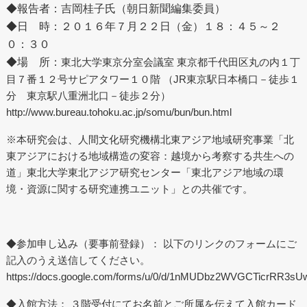
◆報告者：吉岡桂子氏（朝日新聞編集委員）
◆日 時：２０１６年７月２２日（金）１８：４５～２
０：３０
◆場 所：
東北大学東京分室会議室 東京都千代田区丸の内１丁
目７番１２号サピアタワー１０階 （JR東京駅日本橋口－徒歩１
分 東京駅八重洲北口－徒歩２分）
http://www.bureau.tohoku.ac.jp/somu/bun/bun.html
※本研究会は、人間文化研究機構北東アジア地域研究事業「北
東アジアにおける地域構造の変容：越境から考察する共生への
道」東北大学東北アジア研究センター「東北アジア地域の環
境・資源に関する研究連携ユニット」との共催です。
◆参加申し込み（要事前登録）： 以下のリンクのフォームにご
記入のうえ送信してください。
https://docs.google.com/forms/u/0/d/1nMUDbz2WVGCTicrRR
◆入館方法： ３階受付にてお名前とご所属を伝えて入館カード