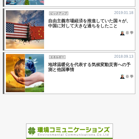
2019.01.18
ピックアップ
自由主義市場経済を推進していた国々が、
中国に対して大きな過ちをしたこと
谷 學
2018.09.13
エネルギー
地球温暖化を代表する気候変動災害への予
測と他国事情
谷 學