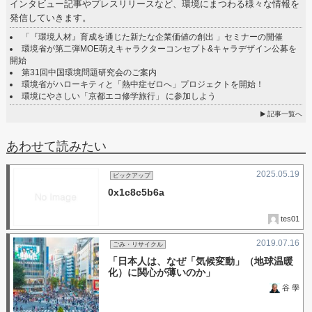
インタビュー記事やプレスリリースなど、環境にまつわる様々な情報を
発信していきます。
「『環境人材』育成を通じた新たな企業価値の創出 」セミナーの開催
環境省が第二弾MOE萌えキャラクターコンセプト&キャラデザイン公募を
開始
第31回中国環境問題研究会のご案内
環境省がハローキティと「熱中症ゼロへ」プロジェクトを開始！
環境にやさしい「京都エコ修学旅行」 に参加しよう
記事一覧へ
あわせて読みたい
2025.05.19
ピックアップ
0x1c8c5b6a
tes01
2019.07.16
ごみ・リサイクル
「日本人は、なぜ「気候変動」（地球温暖
化）に関心が薄いのか」
谷 學