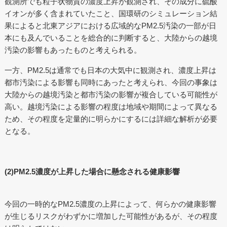
観測所でも粒子状物質の濃度上昇が観測され、その成分に硫酸
イオンが多く含まれていたこと、国環研のシミュレーション結
果によると北東アジアにおける広域的なPM2.5汚染の一部が日
本にも及んでいることを総合的に判断すると、大陸からの越境
汚染の影響もあったものと考えられる。
一方、PM2.5は通常でも日本の大気中に観測され、濃度上昇は
都市汚染による影響も同時にあったと考えられ、今回の事象は
大陸からの越境汚染と都市汚染の影響が複合している可能性が
高い。越境汚染による影響の程度は地域や期間によって異なる
ため、その程度を定量的に明らかにするには詳細な解析が必要
となる。
(2)PM2.5濃度が上昇した場合に懸念される健康影響
今回の一時的なPM2.5濃度の上昇によって、何らかの健康影響
が生じるリスクがわずかに増加した可能性があるが、その程度