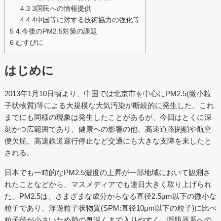
4.3
3国民への情報提供
4.4
4中国等に対する技術協力の強化等
5
4.今後のPM2.5対策の課題
6
むすびに
はじめに
2013年1月10日頃より、中国では北京市を中心にPM2.5(微小粒
子状物質)等による大規模な大気汚染が断続的に発生した。これ
までにも同様の現象は発生したことがあるが、今回はとくに深
刻かつ広範囲であり、健康への影響の他、高速道路閉鎖や航空
便欠航、高速鉄道運行停止など交通にも大きな支障を来したと
される。
日本でも一時的なPM2.5濃度の上昇が一部地域において観測さ
れたことなどから、マスメディアでも連日大きく取り上げられ
た。PM2.5は、さまざまな成分からなる直径2.5μm以下の微小な
粒子であり、浮遊粒子状物質(SPM:直径10μm以下の粒子)に比べ
粒子径が小さいため肺の奥深くまで入りやすく、呼吸器系への