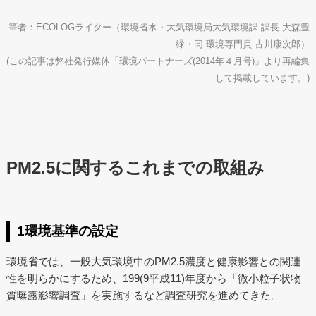
筆者：ECOLOGライター（環境省水・大気環境局大気環境課 課長 大森豊
緑・同 環境専門員 古川康次郎）
(この記事は弊社発行媒体「環境パートナーズ(2014年４月号)」より再編集
して掲載しています。)
PM2.5に関するこれまでの取組み
1環境基準の設定
環境省では、一般大気環境中のPM2.5濃度と健康影響との関連
性を明らかにするため、199(9平成11)年度から「微小粒子状物
質曝露影響調査」を実施するなど調査研究を進めてきた。