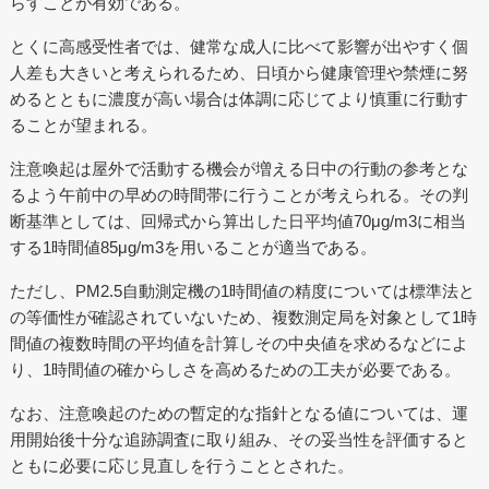
らすことが有効である。
とくに高感受性者では、健常な成人に比べて影響が出やすく個
人差も大きいと考えられるため、日頃から健康管理や禁煙に努
めるとともに濃度が高い場合は体調に応じてより慎重に行動す
ることが望まれる。
注意喚起は屋外で活動する機会が増える日中の行動の参考とな
るよう午前中の早めの時間帯に行うことが考えられる。その判
断基準としては、回帰式から算出した日平均値70μg/m3に相当
する1時間値85μg/m3を用いることが適当である。
ただし、PM2.5自動測定機の1時間値の精度については標準法と
の等価性が確認されていないため、複数測定局を対象として1時
間値の複数時間の平均値を計算しその中央値を求めるなどによ
り、1時間値の確からしさを高めるための工夫が必要である。
なお、注意喚起のための暫定的な指針となる値については、運
用開始後十分な追跡調査に取り組み、その妥当性を評価すると
ともに必要に応じ見直しを行うこととされた。