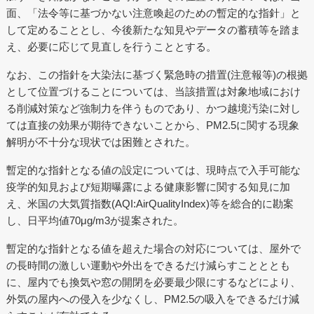
面、「法令等に基づかない注意喚起のための暫定的な指針」と
して定めることとし、今後新たな知見やデータの蓄積等を踏ま
え、必要に応じて見直しを行うこととする。
なお、この指針を大染法に基づく緊急時の措置(注意報等)の根拠
として位置づけることについては、当該措置は対象地域におけ
る削減対策など強制力を伴うものであり、かつ越境汚染に対し
ては直接の効果が期待できないことから、PM2.5に関する現象
解明が不十分な現状では困難とされた。
暫定的な指針となる値の設定については、現時点で入手可能な
疫学的知見および短期曝露による健康影響に関する知見に加
え、米国の大気質指数(AQI:AirQualityIndex)等を総合的に勘案
し、日平均値70μg/m3が提案された。
暫定的な指針となる値を超えた場合の対応については、屋外で
の長時間の激しい運動や外出をできるだけ減らすことととも
に、屋内でも換気や窓の開閉を必要最少限にするなどにより、
外気の屋内への侵入を少なくし、PM2.5の吸入をできるだけ減