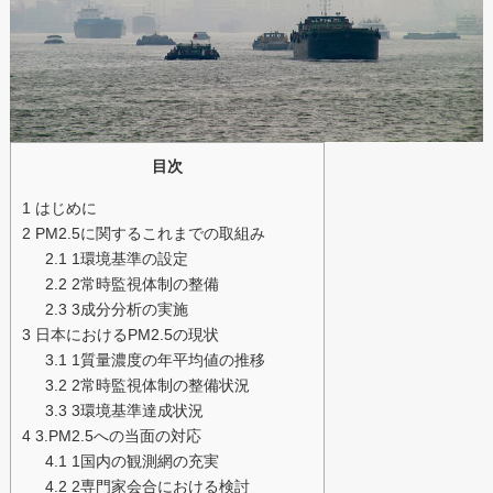
目次
1
はじめに
2
PM2.5に関するこれまでの取組み
2.1
1環境基準の設定
2.2
2常時監視体制の整備
2.3
3成分分析の実施
3
日本におけるPM2.5の現状
3.1
1質量濃度の年平均値の推移
3.2
2常時監視体制の整備状況
3.3
3環境基準達成状況
4
3.PM2.5への当面の対応
4.1
1国内の観測網の充実
4.2
2専門家会合における検討