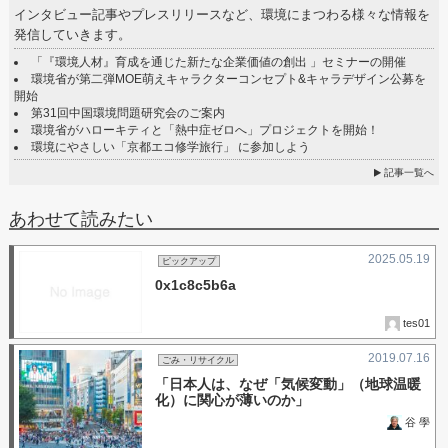
インタビュー記事やプレスリリースなど、環境にまつわる様々な情報を
発信していきます。
「『環境人材』育成を通じた新たな企業価値の創出 」セミナーの開催
環境省が第二弾MOE萌えキャラクターコンセプト&キャラデザイン公募を
開始
第31回中国環境問題研究会のご案内
環境省がハローキティと「熱中症ゼロへ」プロジェクトを開始！
環境にやさしい「京都エコ修学旅行」 に参加しよう
記事一覧へ
あわせて読みたい
2025.05.19
ピックアップ
0x1c8c5b6a
tes01
2019.07.16
ごみ・リサイクル
「日本人は、なぜ「気候変動」（地球温暖
化）に関心が薄いのか」
谷 學