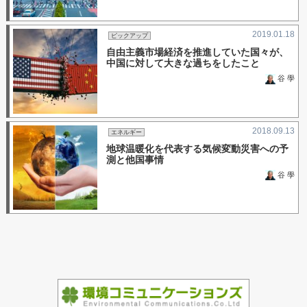
2019.01.18
ピックアップ
自由主義市場経済を推進していた国々が、
中国に対して大きな過ちをしたこと
谷 學
2018.09.13
エネルギー
地球温暖化を代表する気候変動災害への予
測と他国事情
谷 學