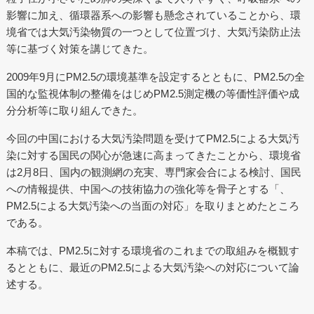
影響に加え、循環器系への影響も懸念されていることから、環
境省では大気汚染物質の一つとして位置づけ、大気汚染防止法
等に基づく対策を講じてきた。
2009年9月にPM2.5の環境基準を設定するとともに、PM2.5の全
国的な監視体制の整備をはじめPM2.5測定機の等価性評価や成
分分析等に取り組んできた。
今回の中国における大気汚染問題を受けてPM2.5による大気汚
染に対する国民の関心が急速に高まってきたことから、環境省
は2月8日、国内の観測網の充実、専門家会合による検討、国民
への情報提供、中国への技術協力の強化等を骨子とする「、
PM2.5による大気汚染への当面の対応」を取りまとめたところ
である。
本稿では、PM2.5に対する環境省のこれまでの取組みを概観す
るとともに、最近のPM2.5による大気汚染への対応について論
述する。