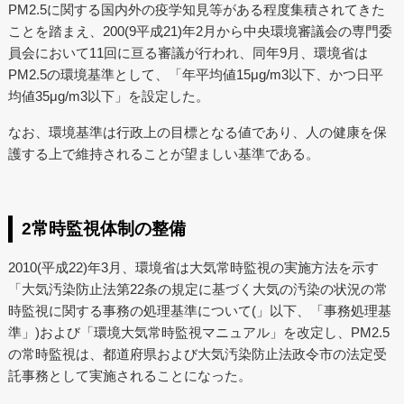
PM2.5に関する国内外の疫学知見等がある程度集積されてきた
ことを踏まえ、200(9平成21)年2月から中央環境審議会の専門委
員会において11回に亘る審議が行われ、同年9月、環境省は
PM2.5の環境基準として、「年平均値15μg/m3以下、かつ日平
均値35μg/m3以下」を設定した。
なお、環境基準は行政上の目標となる値であり、人の健康を保
護する上で維持されることが望ましい基準である。
2常時監視体制の整備
2010(平成22)年3月、環境省は大気常時監視の実施方法を示す
「大気汚染防止法第22条の規定に基づく大気の汚染の状況の常
時監視に関する事務の処理基準について(」以下、「事務処理基
準」)および「環境大気常時監視マニュアル」を改定し、PM2.5
の常時監視は、都道府県および大気汚染防止法政令市の法定受
託事務として実施されることになった。