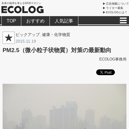
未来の地球を考えるWEBマガジン
広告掲載について
ライター募集
ECOLOGとは？
TOP
おすすめ
人気記事
ピックアップ
,
健康・化学物質
2015.11.19
PM2.5（微小粒子状物質）対策の最新動向
ECOLOG事務局