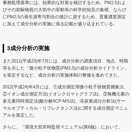
事務処理基準には、効果的な対策を検討するため、PM2.5およ
びその前駆物質の大気中の挙動等の科学的知見の集積、ならび
にPM2.5の発生源寄与割合の推計に資するため、質量濃度測定
に加えて成分分析の実施に係る記載が盛り込まれている。
3成分分析の実施
また2011(平成23)年7月には、成分分析の調査項目、地点、時期
等を示した「微小粒子状物質(PM2.5)の成分分析ガイドライン」
を策定するなど、成分分析の実施体制の整備を進めてきた。
2012(平成24)年4月には、①成分測定用微小粒子状物質捕集法、
②イオン成分測定方法(イオンクロマトグラフ法)、③無機元素の
多元素同時測定法(酸分解/ICP-MS法)、④炭素成分分析法(サー
マルオプティカル・リフレクタンス法)に関する成分測定マニュ
アルを策定した。
さらに、「環境大気常時監視マニュアル(第6版)」において、