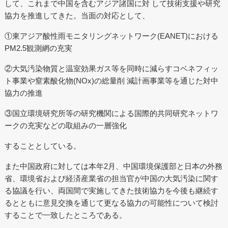
して、これまで中国を含むアジア諸国に対 して技術支援や研究
協力を推進してきた。当面の対応として、
①東アジア酸性雨モニタリングネットワーク(EANET)における
PM2.5観測網の充実
②大気汚染物質と温室効果ガス等を同時に減らすコベネフィッ
ト事業や窒素酸化物(NOx)の総量削 減計画事業等を通じた対中
協力の推進
③国立環境研究所等の研究機関による国際的共同研究ネットワ
ークの充実などの取組みの一層強化
することとしている。
また中国政府に対しては本年2月、中国環境保護部と日本の外務
省、環境省および経済産業省の担当官が中国の大気汚染に関す
る協議を行い、両国間で実施してきた技術協力を今後も継続す
るとともに意見交換を通じて更なる協力の可能性について検討
することで一致したところである。