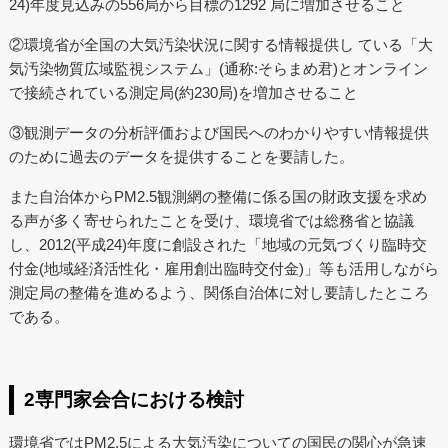
24)年度見込みの556局から目標の1292 局に増加させること
②環境省が全国の大気汚染状況に関する情報提供し ている「大
気汚染物質広域監視システム」(通称:そらまめ君)とオンライン
で接続されている測定局(約230局)を増加させること
③観測データの分析評価および国民へのわかりやすい情報提供
のために過去のデータを提供することを要請した。
また自治体からPM2.5観測網の整備に係る国の財政支援を求め
る声が多く寄せられたことを受け、環境省では総務省と協議
し、2012(平成24)年度に創設された「地域の元気づくり臨時交
付金(地域経済活性化・雇用創出臨時交付金)」等も活用しながら
測定局の整備を進めるよう、関係自治体に対し要請したところ
である。
2専門家会合における検討
環境省ではPM2.5による大気汚染についての国民の関心が急速