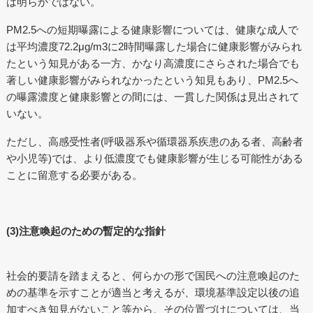
は明らかではない。
PM2.5への短期曝露による健康影響については、健康な成人で
は平均濃度72.2μg/m3に2時間曝露した場合に健康影響がみられ
たという知見がある一方、かなり高濃度にさらされた場合でも
著しい健康影響がみられなかったという知見もあり、PM2.5へ
の曝露濃度と健康影響との間には、一貫した関係は見出されて
いない。
ただし、高感受性者(呼吸器系や循環器系疾患のある者、高齢者
や小児等)では、より低濃度でも健康影響が生じる可能性がある
ことに留意する必要がある。
(3)注意喚起のための暫定的な指針
社会的要請を踏まえると、何らかの形で国民への注意喚起のた
めの基準を示すことが適当と考えるが、環境基準設定以後の追
加すべき知見がないこと等から、その位置づけについては、当