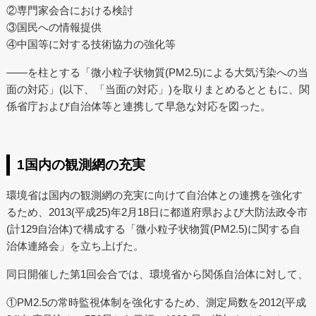
②専門家会合における検討
③国民への情報提供
④中国等に対する技術協力の強化等
――を柱とする「微小粒子状物質(PM2.5)による大気汚染への当
面の対応」(以下、「当面の対応」)を取りまとめるとともに、関
係省庁および自治体等と連携して早急な対応を図った。
1国内の観測網の充実
環境省は国内の観測網の充実に向けて自治体との連携を強化す
るため、2013(平成25)年2月18日に都道府県および大防法政令市
(計129自治体)で構成する「微小粒子状物質(PM2.5)に関する自
治体連絡会」を立ち上げた。
同日開催した第1回会合では、環境省から関係自治体に対して、
①PM2.5の常時監視体制を強化するため、測定局数を2012(平成